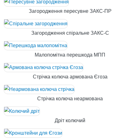
Загородження пересувне ЗАКС-ПР
Загородження спіральне ЗАКС-С
Малопомітна перешкода МПП
Стрічка колюча армована Єгоза
Стрічка колюча неармована
Дріт колючий