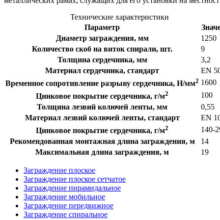
металлических рамах, служащих для его установки на местност
Технические характеристики
Параметр
Знач
Диаметр заграждения, мм
1250
Количество скоб на виток спирали, шт.
9
Толщина сердечника, мм
3,2
Материал сердечника, стандарт
EN 5
2
1600
Временное сопротивление разрыву сердечника, Н/мм
2
100
Цинковое покрытие сердечника, г/м
Толщина лезвий колючей ленты, мм
0,55
Материал лезвий колючей ленты, стандарт
EN 1
2
140-2
Цинковое покрытие сердечника, г/м
Рекомендованная монтажная длина заграждения, м
14
Максимальная длина заграждения, м
19
Заграждение плоское
Заграждение плоское сетчатое
Заграждение пирамидальное
Заграждение мобильное
Заграждение передвижное
Заграждение спиральное