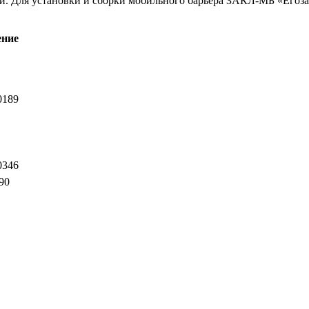
и. Для установки и сборки мобильного барьера ЗАКЛ-МБ «Егоза-
ение
0189
0346
90