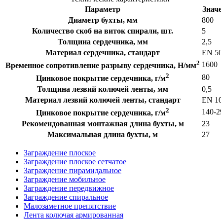
Параметр
Знач
Диаметр бухты, мм
800
Количество скоб на виток спирали, шт.
5
Толщина сердечника, мм
2,5
Материал сердечника, стандарт
EN 5
2
1600
Временное сопротивление разрыву сердечника, Н/мм
2
80
Цинковое покрытие сердечника, г/м
Толщина лезвий колючей ленты, мм
0,5
Материал лезвий колючей ленты, стандарт
EN 1
2
140-2
Цинковое покрытие сердечника, г/м
Рекомендованная монтажная длина бухты, м
23
Максимальная длина бухты, м
27
Заграждение плоское
Заграждение плоское сетчатое
Заграждение пирамидальное
Заграждение мобильное
Заграждение передвижное
Заграждение спиральное
Малозаметное препятствие
Лента колючая армированная