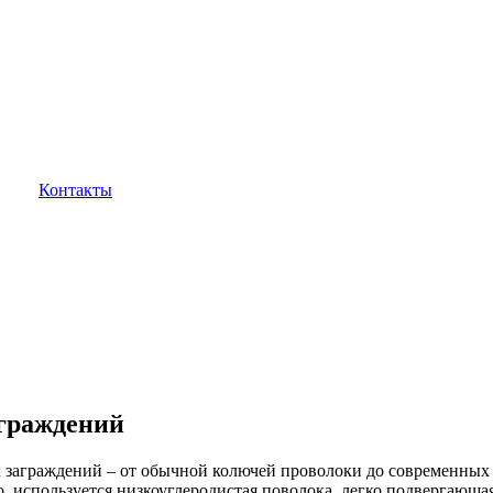
Контакты
граждений
х заграждений – от обычной колючей проволоки до современных 
, используется низкоуглеродистая поволока, легко подвергающ