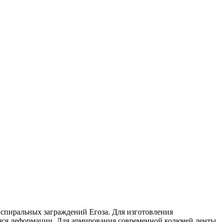
спиральных заграждений Егоза. Для изготовления
аяся деформации. Для армирования современной колючей ленты