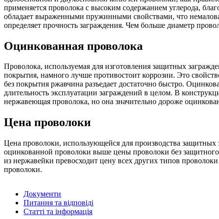
применяется проволока с высоким содержанием углерода, благо
обладает выраженными пружинными свойствами, что немаловаж
определяет прочность заграждения. Чем больше диаметр провол
Оцинкованная проволока
Проволока, используемая для изготовления защитных загражде
покрытия, намного лучше противостоит коррозии. Это свойство
без покрытия ржавчина разъедает достаточно быстро. Оцинкова
длительность эксплуатации заграждений в целом. В конструкц
нержавеющая проволока, но она значительно дороже оцинкова
Цена проволоки
Цена проволоки, использующейся для производства защитных з
оцинкованной проволоки выше цены проволоки без защитного 
из нержавейки превосходит цену всех других типов проволоки
проволоки.
Документи
Питання та відповіді
Статті та інформація