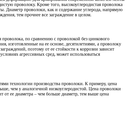
дистую проволоку. Кроме того, высокоуглеродистая проволока
ы. Диаметр проволоки, как и содержание углерода, напрямую
дения, тем прочнее все заграждение в целом.
 проволока, по сравнению с проволокой без цинкового
я, изготовленные на ее основе, десятилетиями, а проволоку
аграждений, поэтому от ее стойкости к коррозии зависит
условиях агрессивных сред, может использоваться
тями технологии производства проволоки. К примеру, цена
ыше, чем у аналогичной низкоуглеродистой. Цена проволоки
т от ее диаметра – чем больше диаметр, тем выше цена