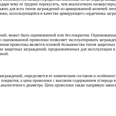
даря чему ее труднее перекусить, чем аналогичную низкоуглеро
но для всех типов заграждений из армированной колючей лент
оки, использующейся в качестве армирующего сердечника заграж
ний, может быть оцинкованной или без покрытия. Оцинкованная
 оцинкованной проволоки позволяет эксплуатировать заграждени
нная проволока является основой большинства типов защитных з
ии защитных заграждений, предназначенных для эксплуатации в 
нной.
аграждений, определяется ее химическим составом и особеннос
покрытия, а цена проволоки с высоким содержанием углерода в
 аналогичного диаметра. Цена проволоки также напрямую зависи