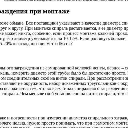
раждения при монтаже
 кроме обмана. Все поставщики указывают в качестве диаметра с
руг к другу. При монтаже спираль растягивается, а ее диаметр
, не может никто, особенно, если процесс монтажа колючей про
у, его диаметр уменьшается на 10-12%. Если растянуть больше 
15-20% от исходного диаметра бухты?
ьного заграждения из армированной колючей ленты, вернее – с
кань, измерить диаметр этой трубы было бы достаточно просто.
вом соединительных скоб на виток спирали. При рассмотрении з
едставляет не окружность, набор искаженных треугольников с ок
а осложняется тем, что во всех типах спирального заграждения 
 спирали. Чем меньше скоб установлено на виток спирали, тем 
аже и погрешности при измерении диаметра спирального загра
ичего нельзя, нужно просто понимать, что при грамотном монтаж