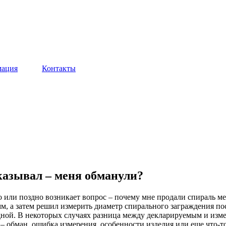
ация
Контакты
казывал – меня обманули?
о или поздно возникает вопрос – почему мне продали спираль м
м, а затем решил измерить диаметр спирального заграждения посл
адной. В некоторых случаях разница между декларируемым и изм
 – обман, ошибка измерения, особенности изделия или еще что-т