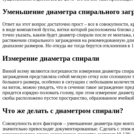
Уменьшение диаметра спирального заг
Ответ на этот вопрос достаточно прост – все в совокупности,
в виде компактной бухты, витки которой расположены близко д
точно указать, каким будет диаметр спирали после ее монтажа
растяжении спирального заграждения на рекомендованную длин
диапазоне размеров. Но откуда же тогда берутся отклонения в 
Измерение диаметра спирали
Виной всему являются погрешности измерения диаметра спирал
заграждения представляла собой мелкую сетку или сплошную т
большого размера, особенно в ситуации с небольшим количест
на виток, можно увидеть, что в сечении такое заграждение пр
придется изрядно поломать голову, при этом измерение диаметр
скобы расположено пустое пространство, образованное ячейкой
Что же делать с диаметром спирали?
Совокупность всех факторов – уменьшение диаметра при монт
значительно превосходят документированные. Сделать с этим н