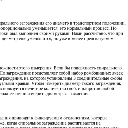
пирального заграждения его диаметр в транспортном положении,
 пропорционально уменьшается, это нормальный процесс. Но
волоки был выполнен своими руками. Нами рассчитано, что при
– диаметр еще уменьшится, но уже в менее предсказуемом
ложности этого измерения. Если бы поверхность спирального
 Но заграждение представляет собой набор ромбовидных ячеек
аграждения, на котором установлены 3 соединительные скобы
руглыми краями. Чтобы измерить диаметр такого заграждения,
используется нечетное количество скоб, и напротив любой
сложнее точно измерить диаметр заграждения.
ждения приводят к фиксируемым отклонениям, которые
е, когда спиральное заграждение растягивается на