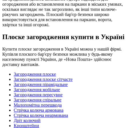
огородження або встановлення на паркани в міських умовах,
оскільки виглядає не так загрозливо, як інші типи колюче-
ріжучих загороджень. Плоский бар'єр безпеки широко
використовується для встановлення на паркани, ворота,
хвіртки та інші огорожі.
Плоске загородження купити в Україні
Купити плоске загородження в Україні можна у нашій фірмі.
Купівля плоского бар'єру безпеки можлива у будь-якому
населеному пункті України, де «Нова Пошта» здійснює
доставку вантажів.
Загородження плоске
Загородження плоске сітчасте
Загородження пірамідальне
Загородження мобільне
Загородження пересувне
Загородження спіральне
Малопомітна перешкода
Стрічка колюча армована
Стрічка колюча неармована
Дріт колючий
Кронштейни