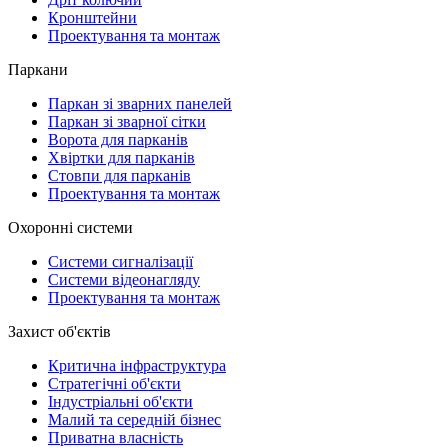
Кронштейни
Проектування та монтаж
Паркани
Паркан зі зварних панелей
Паркан зі зварної сітки
Ворота для парканів
Хвіртки для парканів
Стовпи для парканів
Проектування та монтаж
Охоронні системи
Системи сигналізації
Системи відеонагляду
Проектування та монтаж
Захист об'єктів
Критична інфраструктура
Стратегічні об'єкти
Індустріальні об'єкти
Малий та середній бізнес
Приватна власність