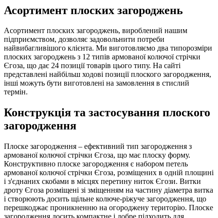
Асортимент плоских загороджень
Асортимент плоских загороджень, вироблений нашим
підприємством, дозволяє задовольнити потреби
найвибагливішого клієнта. Ми виготовляємо два типорозміри
плоских загороджень з 12 типів армованої колючої стрічки
Єгоза, що дає 24 позиції товарів цього типу. На сайті
представлені найбільш ходові позиції плоского загородження,
інші можуть бути виготовлені на замовлення в стислий
термін.
Конструкція та застосування плоского
загородження
Плоске загородження – ефективний тип загородження з
армованої колючої стрічки Єгоза, що має плоску форму.
Конструктивно плоске загородження є набором петель
армованої колючої стрічки Єгоза, розміщених в одній площині
і з'єднаних скобами в місцях перетину ниток Єгози. Витки
дроту Єгоза розміщені зі зміщенням на частину діаметра витка
і створюють досить щільне колюче-ріжуче загородження, що
перешкоджає проникненню на огороджену територію. Плоске
загородження досить компактне і добре підходить для