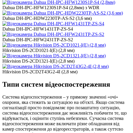
Dahua DH-IPC-HFW1230S1P-S4 (2,8мм) з WDR
Dahua DH-IPC-HDW2230TP-AS-S2 (3,6 мм)
Dahua DH-IPC-HFW1431TP-ZS-S4
Dahua DH-IPC-HFW2431TP-ZS-S2
Hikvision DS-2CD1021-I(E) (2,8 мм)
Hikvision DS-2CD1321-I(E) (2,8 мм)
Hikvision DS-2CD2T43G2-4I (2,8 мм)
Типи систем відеоспостереження
Система відеоспостереження – у прямому значенні «очі»
охорони, яка стежить за ситуацією на об'єкті. Якщо система
сигналізації просто повідомляє про позаштатну ситуацію,
система відеоспостереження дає можливість побачити те, що
відбувається, і оцінити ступінь небезпеки. Сучасна система
відеоспостереження може включати різне обладнання від
камер спостереження до відеореєстраторів, а також суттєво