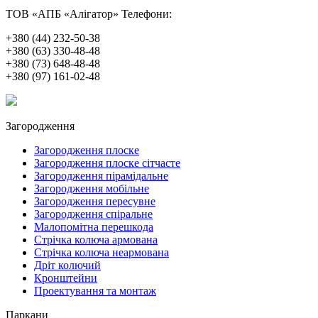
ТОВ «АПБ «Алігатор»
Телефони:
+380 (44) 232-50-38
+380 (63) 330-48-48
+380 (73) 648-48-48
+380 (97) 161-02-48
Загородження
Загородження плоске
Загородження плоске сітчасте
Загородження пірамідальне
Загородження мобільне
Загородження пересувне
Загородження спіральне
Малопомітна перешкода
Стрічка колюча армована
Стрічка колюча неармована
Дріт колючий
Кронштейни
Проектування та монтаж
Паркани