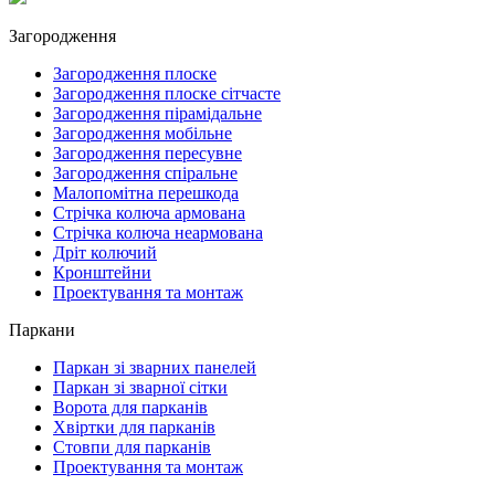
Загородження
Загородження плоске
Загородження плоске сітчасте
Загородження пірамідальне
Загородження мобільне
Загородження пересувне
Загородження спіральне
Малопомітна перешкода
Стрічка колюча армована
Стрічка колюча неармована
Дріт колючий
Кронштейни
Проектування та монтаж
Паркани
Паркан зі зварних панелей
Паркан зі зварної сітки
Ворота для парканів
Хвіртки для парканів
Стовпи для парканів
Проектування та монтаж