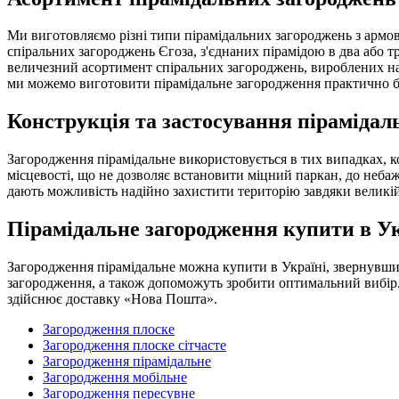
Ми виготовляємо різні типи пірамідальних загороджень з армова
спіральних загороджень Єгоза, з'єднаних пірамідою в два або т
величезний асортимент спіральних загороджень, вироблених на
ми можемо виготовити пірамідальне загородження практично бу
Конструкція та застосування пірамідал
Загородження пірамідальне використовується в тих випадках, 
місцевості, що не дозволяє встановити міцний паркан, до небаж
дають можливість надійно захистити територію завдяки великій 
Пірамідальне загородження купити в Ук
Загородження пірамідальне можна купити в Україні, звернувшис
загородження, а також допоможуть зробити оптимальний вибір. 
здійснює доставку «Нова Пошта».
Загородження плоске
Загородження плоске сітчасте
Загородження пірамідальне
Загородження мобільне
Загородження пересувне