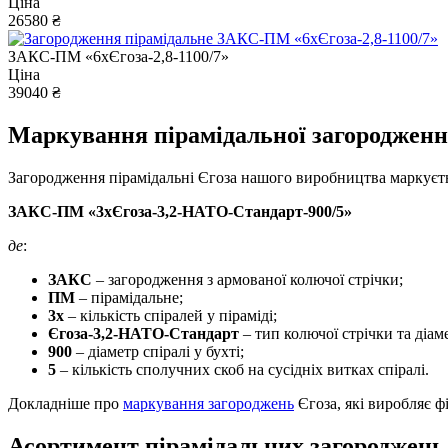
Ціна
26580 ₴
ЗАКС-ПМ «6хЄгоза-2,8-1100/7»
Ціна
39040 ₴
Маркування пірамідальної загороджен
Загородження пірамідальні Єгоза нашого виробництва маркуєт
ЗАКС-ПМ «3хЄгоза-3,2-НАТО-Стандарт-900/5»
де
:
ЗАКС
– загородження з армованої колючої стрічки;
ПМ
– пірамідальне;
3х
– кількість спіралей у піраміді;
Єгоза-3,2-НАТО-Стандарт
– тип колючої стрічки та діам
900
– діаметр спіралі у бухті;
5
– кількість сполучних скоб на сусідніх витках спіралі.
Докладніше про
маркування загороджень
Єгоза, які виробляє фі
Асортимент пірамідальних загороджень