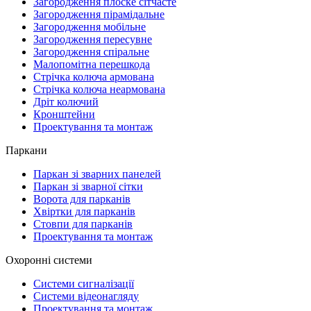
Загородження плоске сітчасте
Загородження пірамідальне
Загородження мобільне
Загородження пересувне
Загородження спіральне
Малопомітна перешкода
Стрічка колюча армована
Стрічка колюча неармована
Дріт колючий
Кронштейни
Проектування та монтаж
Паркани
Паркан зі зварних панелей
Паркан зі зварної сітки
Ворота для парканів
Хвіртки для парканів
Стовпи для парканів
Проектування та монтаж
Охоронні системи
Системи сигналізації
Системи відеонагляду
Проектування та монтаж