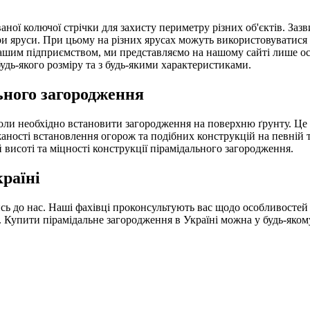
ної колючої стрічки для захисту периметру різних об'єктів. Зазв
ри яруси. При цьому на різних ярусах можуть використовуватися 
шим підприємством, ми представляємо на нашому сайті лише осн
дь-якого розміру та з будь-якими характеристиками.
ьного загородження
коли необхідно встановити загородження на поверхню ґрунту. Ц
аності встановлення огорож та подібних конструкцій на певній т
висоті та міцності конструкції пірамідального загородження.
раїні
ь до нас. Наші фахівці проконсультують вас щодо особливостей 
Купити пірамідальне загородження в Україні можна у будь-якому