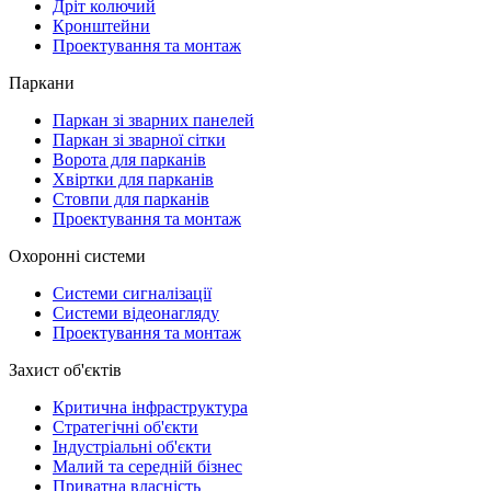
Дріт колючий
Кронштейни
Проектування та монтаж
Паркани
Паркан зі зварних панелей
Паркан зі зварної сітки
Ворота для парканів
Хвіртки для парканів
Стовпи для парканів
Проектування та монтаж
Охоронні системи
Системи сигналізації
Системи відеонагляду
Проектування та монтаж
Захист об'єктів
Критична інфраструктура
Стратегічні об'єкти
Індустріальні об'єкти
Малий та середній бізнес
Приватна власність