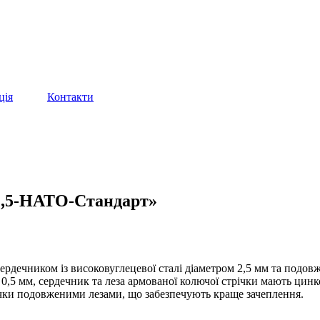
ція
Контакти
2,5-НАТО-Стандарт»
рдечником із високовуглецевої сталі діаметром 2,5 мм та подов
,5 мм, сердечник та леза армованої колючої стрічки мають цинко
річки подовженими лезами, що забезпечують краще зачеплення.