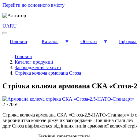
Перейти до основного вмісту
UA
RU
Головна
Каталог
Об'єкти
Інформа
Головна
Каталог продукції
Загородження захисні
Стрічка колюча армована Єгоза
Стрічка колюча армована СКА «Єгоза-
2 770 ₴
Стрічка колюча армована СКА «Єгоза-2,5-НАТО-Стандарт» із се
виробництва колюче-ріжучих загороджень. Товщина сталі лез – 0
дріт Єгоза відрізняється від інших типів армованої колючої ст
Технічні характеристики