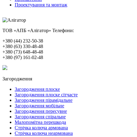
Проектування та монтаж
ТОВ «АПБ «Алігатор»
Телефони:
+380 (44) 232-50-38
+380 (63) 330-48-48
+380 (73) 648-48-48
+380 (97) 161-02-48
Загородження
Загородження плоске
Загородження плоске сітчасте
Загородження пірамідальне
Загородження мобільне
Загородження пересувне
Загородження спіральне
Малопомітна перешкода
Стрічка колюча армована
Стрічка колюча неармована