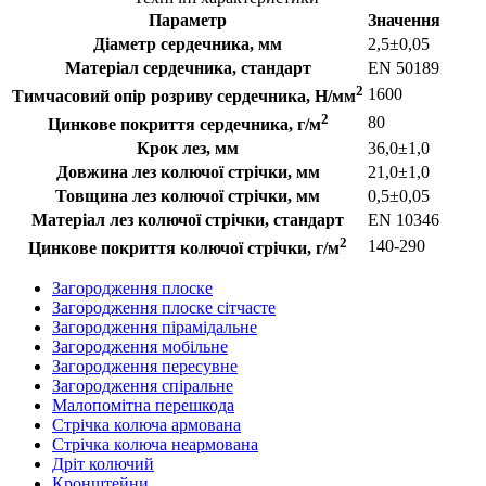
Параметр
Значення
Діаметр сердечника, мм
2,5±0,05
Матеріал сердечника, стандарт
EN 50189
2
1600
Тимчасовий опір розриву сердечника, Н/мм
2
80
Цинкове покриття сердечника, г/м
Крок лез, мм
36,0±1,0
Довжина лез колючої стрічки, мм
21,0±1,0
Товщина лез колючої стрічки, мм
0,5±0,05
Матеріал лез колючої стрічки, стандарт
EN 10346
2
140-290
Цинкове покриття колючої стрічки, г/м
Загородження плоске
Загородження плоске сітчасте
Загородження пірамідальне
Загородження мобільне
Загородження пересувне
Загородження спіральне
Малопомітна перешкода
Стрічка колюча армована
Стрічка колюча неармована
Дріт колючий
Кронштейни