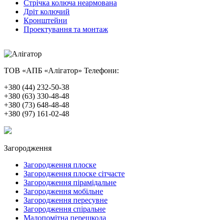
Стрічка колюча неармована
Дріт колючий
Кронштейни
Проектування та монтаж
ТОВ «АПБ «Алігатор»
Телефони:
+380 (44) 232-50-38
+380 (63) 330-48-48
+380 (73) 648-48-48
+380 (97) 161-02-48
Загородження
Загородження плоске
Загородження плоске сітчасте
Загородження пірамідальне
Загородження мобільне
Загородження пересувне
Загородження спіральне
Малопомітна перешкода