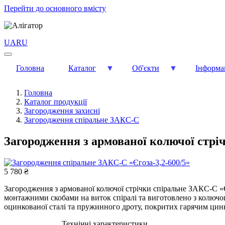
Перейти до основного вмісту
UA
RU
Головна
Каталог
Об'єкти
Інформа
Головна
Каталог продукції
Загородження захисні
Загородження спіральне ЗАКС-С
Загородження з армованої колючої стрі
5 780 ₴
Загородження з армованої колючої стрічки спіральне ЗАКС-С «Єг
монтажними скобами на виток спіралі та виготовлено з колючог
оцинкованої сталі та пружинного дроту, покритих гарячим цинку
Технічні характеристики