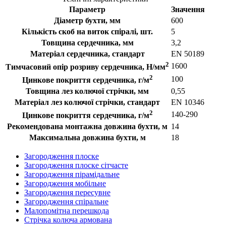
Параметр
Значення
Діаметр бухти, мм
600
Кількість скоб на виток спіралі, шт.
5
Товщина сердечника, мм
3,2
Матеріал сердечника, стандарт
EN 50189
2
1600
Тимчасовий опір розриву сердечника, Н/мм
2
100
Цинкове покриття сердечника, г/м
Товщина лез колючої стрічки, мм
0,55
Матеріал лез колючої стрічки, стандарт
EN 10346
2
140-290
Цинкове покриття сердечника, г/м
Рекомендована монтажна довжина бухти, м
14
Максимальна довжина бухти, м
18
Загородження плоске
Загородження плоске сітчасте
Загородження пірамідальне
Загородження мобільне
Загородження пересувне
Загородження спіральне
Малопомітна перешкода
Стрічка колюча армована