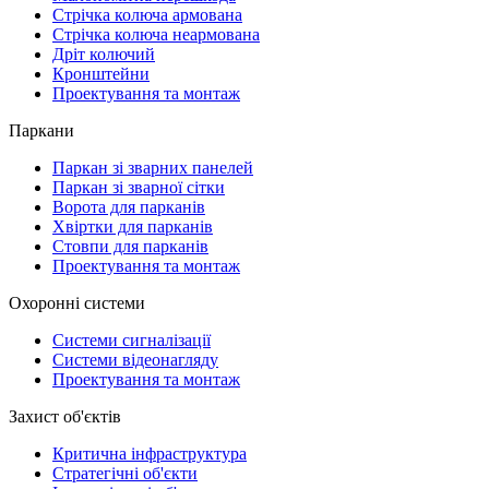
Стрічка колюча армована
Стрічка колюча неармована
Дріт колючий
Кронштейни
Проектування та монтаж
Паркани
Паркан зі зварних панелей
Паркан зі зварної сітки
Ворота для парканів
Хвіртки для парканів
Стовпи для парканів
Проектування та монтаж
Охоронні системи
Системи сигналізації
Системи відеонагляду
Проектування та монтаж
Захист об'єктів
Критична інфраструктура
Стратегічні об'єкти