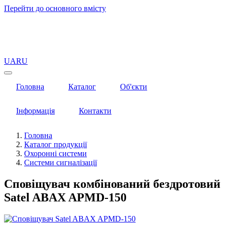
Перейти до основного вмісту
UA
RU
Головна
Каталог
Об'єкти
Інформація
Контакти
Головна
Каталог продукції
Охоронні системи
Системи сигналізації
Сповіщувач комбінований бездротовий
Satel ABAX APMD-150