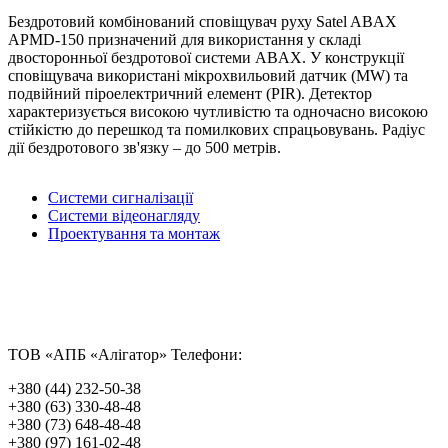
Бездротовий комбінований сповіщувач руху Satel ABAX
APMD-150 призначений для використання у складі
двосторонньої бездротової системи ABAX. У конструкції
сповіщувача використані мікрохвильовий датчик (MW) та
подвійний піроелектричний елемент (PIR). Детектор
характеризується високою чутливістю та одночасно високою
стійкістю до перешкод та помилкових спрацьовувань. Радіус
дії бездротового зв'язку – до 500 метрів.
Системи сигналізації
Системи відеонагляду
Проектування та монтаж
ТОВ «АПБ «Алігатор»
Телефони:
+380 (44) 232-50-38
+380 (63) 330-48-48
+380 (73) 648-48-48
+380 (97) 161-02-48