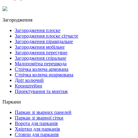
Загородження
Загородження плоске
Загородження плоске сітчасте
Загородження пірамідальне
Загородження мобільне
Загородження пересувне
Загородження спіральне
Малопомітна перешкода
Стрічка колюча армована
Стрічка колюча неармована
Дріт колючий
Кронштейни
Проектування та монтаж
Паркани
Паркан зі зварних панелей
Паркан зі зварної сітки
Ворота для парканів
Хвіртки для парканів
Стовпи для парканів