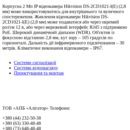
Корпусна 2 Мп IP відеокамера Hikvision DS-2CD1021-I(E) (2,8
мм) може використовуватись для внутрішнього та вуличного
спостереження. Живлення відеокамери Hikvision DS-
2CD1021-I(E) (2,8 мм) може подаватися або через окремий
роз'єм 12 в, або через мережевий інтерфейс RJ45 з підтримкою
PoE. Широкий динамічний діапазон (WDR). Об'єктив із
фокусною відстанню 2,8 мм, кут зору – 105 градусів по
горизонталі. Дальність дії інфрачервоного підсвічування – 30
метрів. Кліматичне виконання відеокамери – IP67.
Системи сигналізації
Системи відеонагляду
Проектування та монтаж
ТОВ «АПБ «Алігатор»
Телефони:
+380 (44) 232-50-38
+380 (63) 330-48-48
+380 (73) 648-48-48