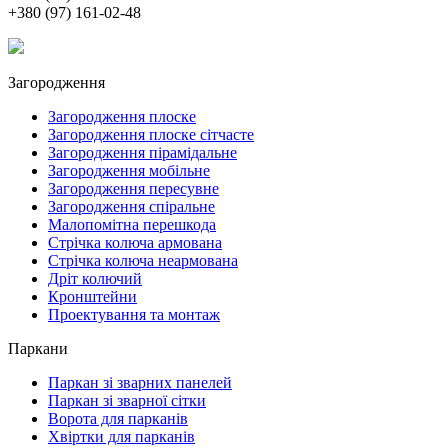
+380 (97) 161-02-48
Загородження
Загородження плоске
Загородження плоске сітчасте
Загородження пірамідальне
Загородження мобільне
Загородження пересувне
Загородження спіральне
Малопомітна перешкода
Стрічка колюча армована
Стрічка колюча неармована
Дріт колючий
Кронштейни
Проектування та монтаж
Паркани
Паркан зі зварних панелей
Паркан зі зварної сітки
Ворота для парканів
Хвіртки для парканів