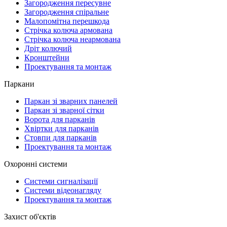
Загородження пересувне
Загородження спіральне
Малопомітна перешкода
Стрічка колюча армована
Стрічка колюча неармована
Дріт колючий
Кронштейни
Проектування та монтаж
Паркани
Паркан зі зварних панелей
Паркан зі зварної сітки
Ворота для парканів
Хвіртки для парканів
Стовпи для парканів
Проектування та монтаж
Охоронні системи
Системи сигналізації
Системи відеонагляду
Проектування та монтаж
Захист об'єктів