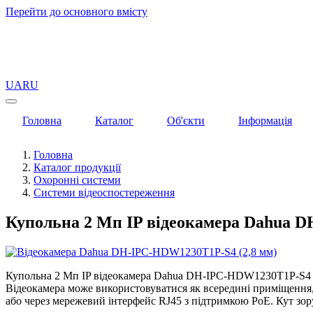
Перейти до основного вмісту
UA
RU
Головна
Каталог
Об'єкти
Інформація
Головна
Каталог продукції
Охоронні системи
Системи відеоспостереження
Купольна 2 Мп IP відеокамера Dahua D
Купольна 2 Mп IP відеокамера Dahua DH-IPC-HDW1230T1P-S4 (2,
Відеокамера може використовуватися як всередині приміщення,
або через мережевий інтерфейс RJ45 з підтримкою PoE. Кут зору