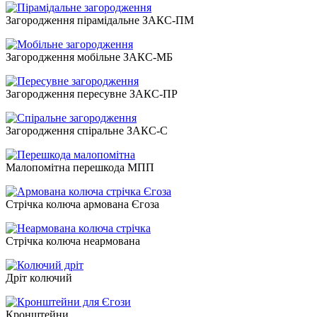
Загородження пірамідальне ЗАКС-ПМ
Загородження мобільне ЗАКС-МБ
Загородження пересувне ЗАКС-ПР
Загородження спіральне ЗАКС-С
Малопомітна перешкода МПП
Стрічка колюча армована Єгоза
Стрічка колюча неармована
Дріт колючий
Кронштейни