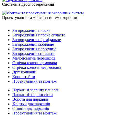
Системи відеоспостереження
Проектування та монтаж систем охоронни
Загородження плоске
Загородження плоске сітчасте
Загородження пірамідальне
Загородження мобільне
Загородження пересувне
Загородження спіральне
Малопомітна перешкода
Стрічка колюча армована
Стрічка колюча неармована
Дріт колючий
Кронштейни
Проектування та монтаж
Паркан зі зварних панелей
Паркан зі зварної сітки
Ворота для парканів
Хвіртки для парканів
Стовпи для парканів
Проектування та монтаж