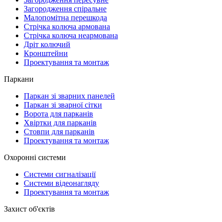
Загородження спіральне
Малопомітна перешкода
Стрічка колюча армована
Стрічка колюча неармована
Дріт колючий
Кронштейни
Проектування та монтаж
Паркани
Паркан зі зварних панелей
Паркан зі зварної сітки
Ворота для парканів
Хвіртки для парканів
Стовпи для парканів
Проектування та монтаж
Охоронні системи
Системи сигналізації
Системи відеонагляду
Проектування та монтаж
Захист об'єктів